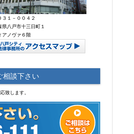
０３１－００４２
森県八戸市十三日町１
ィアノヴァ６階
ご相談下さい
対応致します。