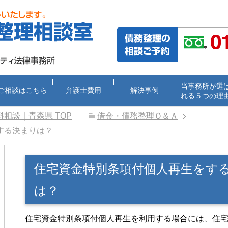
当事務所が選
ご相談はこちら
弁護士費用
解決事例
れる５つの理
料相談｜青森県
TOP
借金・債務整理Ｑ＆Ａ
する決まりは？
住宅資金特別条項付個人再生をす
は？
住宅資金特別条項付個人再生を利用する場合には、住