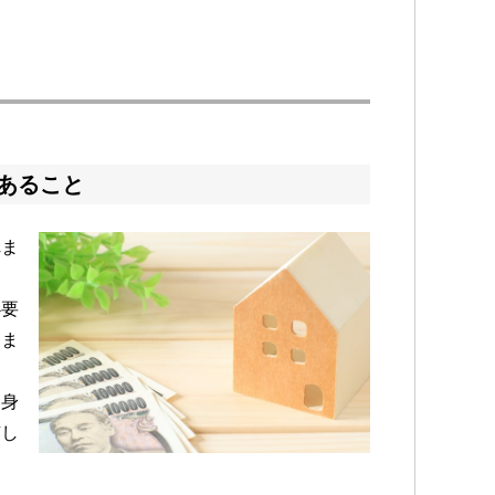
あること
れま
必要
しま
自身
有し