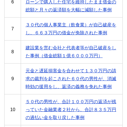
6
ローンで購入した住宅を維持したまま借金の
総額と月々の返済額を大幅に減額した事例
３０代の個人事業主（飲食業）が自己破産を
7
し、６６３万円の借金が免除された事例
建設業を営む会社と代表者等が自己破産をし
8
た事例（借金総額１億６０００万円）
元金と遅延損害金を合わせて１３０万円の請
9
求の裁判を起こされた６０代の男性が、消滅
時効の援用をし、返済の義務を免れた事例
５０代の男性が、合計１００万円の返済が残
10
っていた金融業者２社から、合計８３５万円
の過払い金を取り戻した事例