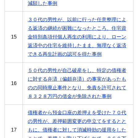
減額した事例
３０代の男性が、以前に行った任意整理によ
る返済の継続が困難になったところ、住宅資
15
金特別条項付個人再生の利用により、ローン
返済中の住宅を維持したまま、無理なく返済
できる再生計画の認可を得た事例
５０代の男性が自己破産をし、特定の債権者
に対する弁済（偏頗弁済）の事実があったも
16
のの同時廃止事件となり、免責を許可されて
８３２８万円の借金が免除された事例
債権者から預金口座の差押えを受けた７０代
の男性が、差押範囲変更の申立てをするとと
17
もに、債権者に対して消滅時効の援用をした