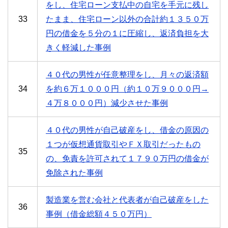
をし、住宅ローン支払中の自宅を手元に残し
33
たまま、住宅ローン以外の合計約１３５０万
円の借金を５分の１に圧縮し、返済負担を大
きく軽減した事例
４０代の男性が任意整理をし、月々の返済額
34
を約６万１０００円（約１０万９０００円→
４万８０００円）減少させた事例
４０代の男性が自己破産をし、借金の原因の
１つが仮想通貨取引やＦＸ取引だったもの
35
の、免責を許可されて１７９０万円の借金が
免除された事例
製造業を営む会社と代表者が自己破産をした
36
事例（借金総額４５０万円）