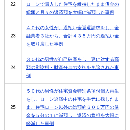
22
ローンで購入した住宅を維持したまま借金の
総額と月々の返済額を大幅に減額した事例
４０代の女性が、過払い金返還請求をし、金
23
融業者３社から、合計４３５万円の過払い金
を取り戻した事例
３０代の男性が自己破産をし、妻に対する高
24
額の慰謝料・財産分与の支払を免除された事
例
５０代の男性が住宅資金特別条項付個人再生
をし、ローン返済中の住宅を手元に残したま
25
ま、住宅ローン以外の総額約６００万円の借
金を５分の１に減額し、返済の負担を大幅に
軽減した事例