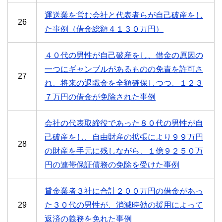
運送業を営む会社と代表者らが自己破産をし
26
た事例（借金総額４１３０万円）
４０代の男性が自己破産をし、借金の原因の
一つにギャンブルがあるものの免責を許可さ
27
れ、将来の退職金を全額確保しつつ、１２３
７万円の借金が免除された事例
会社の代表取締役であった８０代の男性が自
己破産をし、自由財産の拡張により９９万円
28
の財産を手元に残しながら、１億９２５０万
円の連帯保証債務の免除を受けた事例
貸金業者３社に合計２００万円の借金があっ
29
た３０代の男性が、消滅時効の援用によって
返済の義務を免れた事例