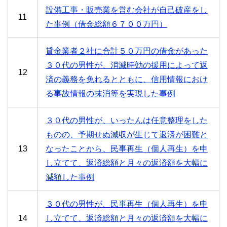
設備工事・販売業を営む会社が自己破産をし
11
た事例（借金総額６７００万円）
貸金業者２社に合計５０万円の借金があった
３０代の男性が、消滅時効の援用によって返
12
済の義務を免れるとともに、信用情報におけ
る事故情報の抹消等を実現した事例
３０代の男性が、いったんは任意整理をした
ものの、予期せぬ減収が生じて返済が困難と
13
なったことから、民事再生（個人再生）を申
し立てて、返済総額と月々の返済額を大幅に
減額した事例
３０代の男性が、民事再生（個人再生）を申
14
し立てて、返済総額と月々の返済額を大幅に