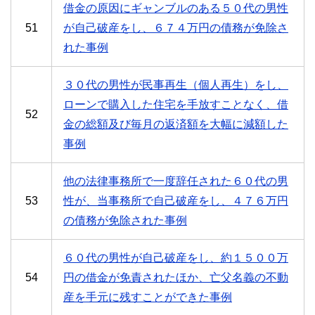
借金の原因にギャンブルのある５０代の男性
51
が自己破産をし、６７４万円の債務が免除さ
れた事例
３０代の男性が民事再生（個人再生）をし、
ローンで購入した住宅を手放すことなく、借
52
金の総額及び毎月の返済額を大幅に減額した
事例
他の法律事務所で一度辞任された６０代の男
53
性が、当事務所で自己破産をし、４７６万円
の債務が免除された事例
６０代の男性が自己破産をし、約１５００万
54
円の借金が免責されたほか、亡父名義の不動
産を手元に残すことができた事例